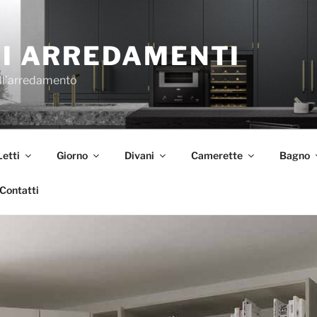
I ARREDAMENTI
ll’arredamento
Letti
Giorno
Divani
Camerette
Bagno
Contatti