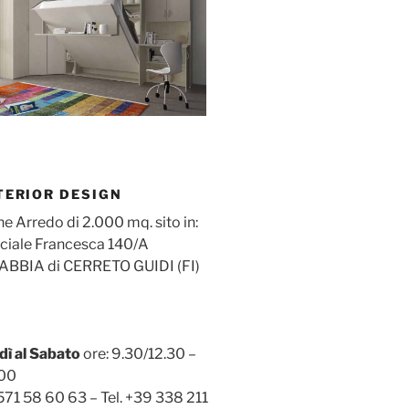
TERIOR DESIGN
e Arredo di 2.000 mq. sito in:
nciale Francesca 140/A
BBIA di CERRETO GUIDI (FI)
dì al Sabato
ore: 9.30/12.30 –
.00
571 58 60 63 – Tel. +39 338 211